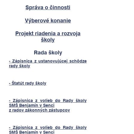
Správa o činnosti
Výberové konanie
Projekt riadenia a rozvoja
školy
Rada školy
- Zápisnica z ustanovujúcej schôdze
rady školy
- Štatút rady školy
- Zápisnica z volieb do Rady školy
SMŠ Benjamín v Senci
z radov zákonných zástupcov
- Zápisnica z volieb do Rady školy
SMŠ Benjamín v Senci