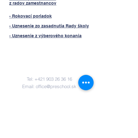
z radov zamestnancov
- Rokovací poriadok
- Uznesenie zo zasadnutia Rady školy
- Uznesenie z výberového konania
Contact Us
Tel:
+421 903 26 36 16
Email:
office@preschool.sk
Interested in
working at Benjamin
?
Address
Our Benjamin preschool locations: